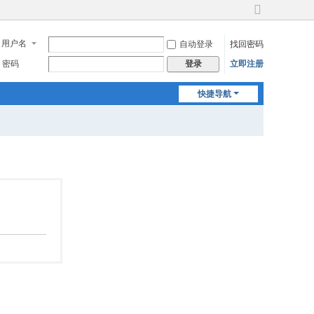
切
换
用户名
自动登录
找回密码
到
宽
密码
立即注册
登录
版
快捷导航