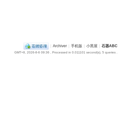
|
Archiver
|
手机版
|
小黑屋
|
石器ABC
GMT+8, 2026-8-6 09:36
, Processed in 0.011101 second(s), 5 queries .