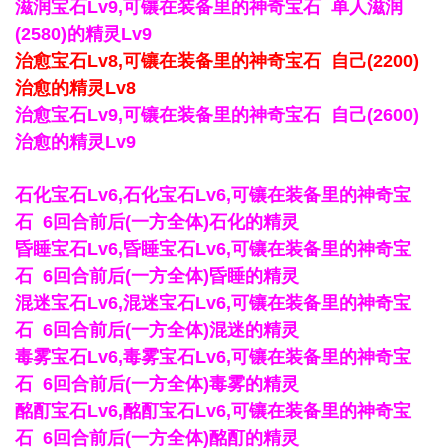
滋润宝石Lv9,可镶在装备里的神奇宝石 单人滋润
(2580)的精灵Lv9
治愈宝石Lv8,可镶在装备里的神奇宝石 自己(2200)
治愈的精灵Lv8
治愈宝石Lv9,可镶在装备里的神奇宝石 自己(2600)
治愈的精灵Lv9
石化宝石Lv6,石化宝石Lv6,可镶在装备里的神奇宝
石 6回合前后(一方全体)石化的精灵
昏睡宝石Lv6,昏睡宝石Lv6,可镶在装备里的神奇宝
石 6回合前后(一方全体)昏睡的精灵
混迷宝石Lv6,混迷宝石Lv6,可镶在装备里的神奇宝
石 6回合前后(一方全体)混迷的精灵
毒雾宝石Lv6,毒雾宝石Lv6,可镶在装备里的神奇宝
石 6回合前后(一方全体)毒雾的精灵
酩酊宝石Lv6,酩酊宝石Lv6,可镶在装备里的神奇宝
石 6回合前后(一方全体)酩酊的精灵