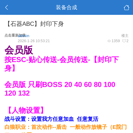
装备合成
【石器ABC】封印下身
点击重新加载
admin
楼主
2026-1-26 10:53:21
1359
2
会员版
按ESC-贴心传送-会员传送-【封印下
身】
会员版 只刷BOSS 20 40 60 80 100
120 132
【人物设置】
战斗设置：设置我方任意加血 任意复活
白狼职业：首次动作--盾击 一般动作放镜子（E院门